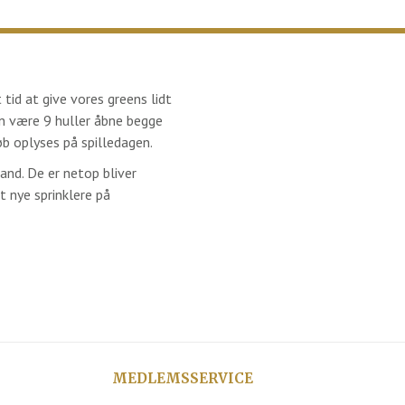
tid at give vores greens lidt
un være 9 huller åbne begge
øb oplyses på spilledagen.
and. De er netop bliver
t nye sprinklere på
MEDLEMSSERVICE