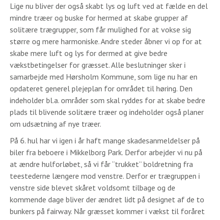
Lige nu bliver der også skabt lys og luft ved at fælde en del
mindre træer og buske for hermed at skabe grupper af
solitære trægrupper, som får mulighed for at vokse sig
større og mere harmoniske. Andre steder åbner vi op for at
skabe mere luft og lys for dermed at give bedre
vækstbetingelser for græsset. Alle beslutninger sker i
samarbejde med Hørsholm Kommune, som lige nu har en
opdateret generel plejeplan for området til høring. Den
indeholder bl.a. områder som skal ryddes for at skabe bedre
plads til blivende solitære træer og indeholder også planer
om udsætning af nye træer.
På 6. hul har vi igen i år haft mange skadesanmeldelser på
biler fra beboere i Mikkelborg Park. Derfor arbejder vi nu på
at ændre hulforløbet, så vi får “trukket” boldretning fra
teestederne længere mod venstre. Derfor er trægruppen i
venstre side blevet skåret voldsomt tilbage og de
kommende dage bliver der ændret lidt på designet af de to
bunkers på fairway. Når græsset kommer i vækst til foråret