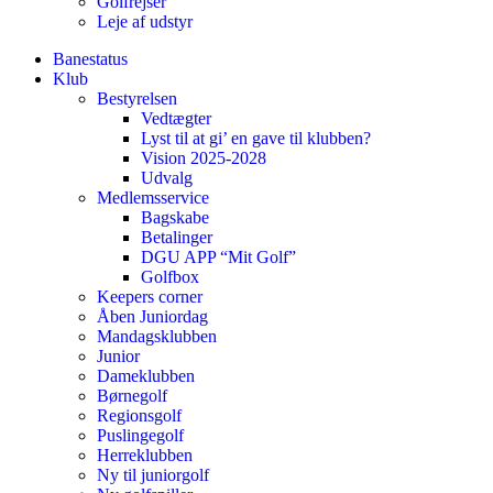
Golfrejser
Leje af udstyr
Banestatus
Klub
Bestyrelsen
Vedtægter
Lyst til at gi’ en gave til klubben?
Vision 2025-2028
Udvalg
Medlemsservice
Bagskabe
Betalinger
DGU APP “Mit Golf”
Golfbox
Keepers corner
Åben Juniordag
Mandagsklubben
Junior
Dameklubben
Børnegolf
Regionsgolf
Puslingegolf
Herreklubben
Ny til juniorgolf