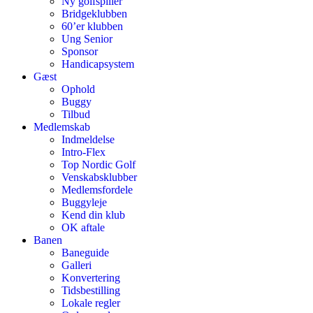
Ny golfspiller
Bridgeklubben
60’er klubben
Ung Senior
Sponsor
Handicapsystem
Gæst
Ophold
Buggy
Tilbud
Medlemskab
Indmeldelse
Intro-Flex
Top Nordic Golf
Venskabsklubber
Medlemsfordele
Buggyleje
Kend din klub
OK aftale
Banen
Baneguide
Galleri
Konvertering
Tidsbestilling
Lokale regler