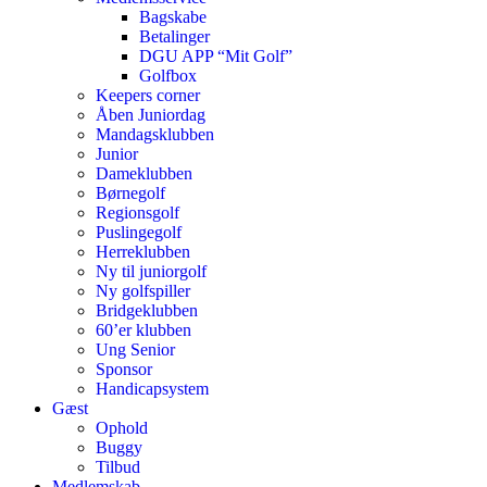
Bagskabe
Betalinger
DGU APP “Mit Golf”
Golfbox
Keepers corner
Åben Juniordag
Mandagsklubben
Junior
Dameklubben
Børnegolf
Regionsgolf
Puslingegolf
Herreklubben
Ny til juniorgolf
Ny golfspiller
Bridgeklubben
60’er klubben
Ung Senior
Sponsor
Handicapsystem
Gæst
Ophold
Buggy
Tilbud
Medlemskab