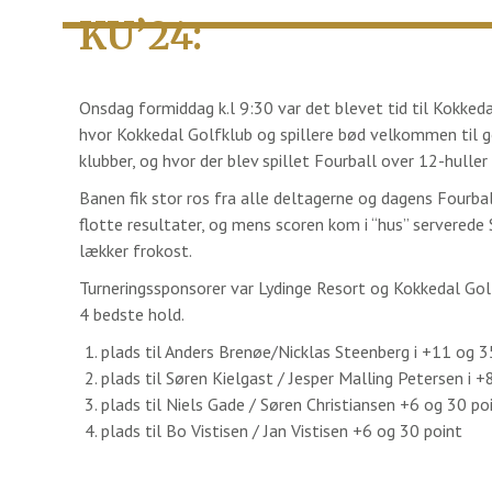
KU’24:
Onsdag formiddag k.l 9:30 var det blevet tid til Kokkeda
hvor Kokkedal Golfklub og spillere bød velkommen til go
klubber, og hvor der blev spillet Fourball over 12-huller 
Banen fik stor ros fra alle deltagerne og dagens Fourbal
flotte resultater, og mens scoren kom i “hus” serverede 
lækker frokost.
Turneringssponsorer var Lydinge Resort og Kokkedal Golf
4 bedste hold.
plads til Anders Brenøe/Nicklas Steenberg i +11 og 3
plads til Søren Kielgast / Jesper Malling Petersen i +
plads til Niels Gade / Søren Christiansen +6 og 30 po
plads til Bo Vistisen / Jan Vistisen +6 og 30 point