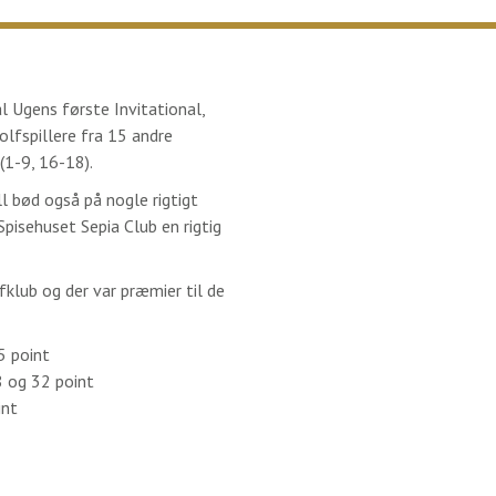
l Ugens første Invitational,
lfspillere fra 15 andre
(1-9, 16-18).
l bød også på nogle rigtigt
Spisehuset Sepia Club en rigtig
klub og der var præmier til de
5 point
8 og 32 point
int