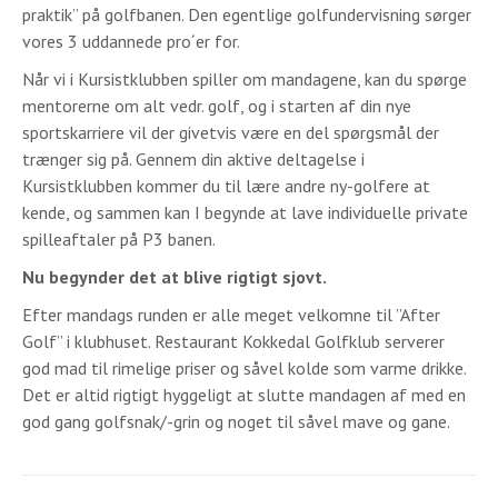
praktik” på golfbanen. Den egentlige golfundervisning sørger
vores 3 uddannede pro´er for.
Når vi i Kursistklubben spiller om mandagene, kan du spørge
mentorerne om alt vedr. golf, og i starten af din nye
sportskarriere vil der givetvis være en del spørgsmål der
trænger sig på. Gennem din aktive deltagelse i
Kursistklubben kommer du til lære andre ny-golfere at
kende, og sammen kan I begynde at lave individuelle private
spilleaftaler på P3 banen.
Nu begynder det at blive rigtigt sjovt.
Efter mandags runden er alle meget velkomne til ”After
Golf” i klubhuset. Restaurant Kokkedal Golfklub serverer
god mad til rimelige priser og såvel kolde som varme drikke.
Det er altid rigtigt hyggeligt at slutte mandagen af med en
god gang golfsnak/-grin og noget til såvel mave og gane.