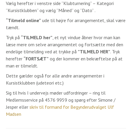
Vælg herefter i venstre side ”Klubturnering” – Kategori
”Kursistklubben” og vælg ”Måned” og ”Dato” .
“Tilmeld online”
ude til højre for arrangementet, skal være
tændt.
Tryk på
“TILMELD her”
, et nyt vindue åbner hvor man kan
læse mere om selve arrangementet og fortsætte med den
endelige tilmelding ved at trykke på
”TILMELD HER”
. Tryk
herefter
“FORTSÆT”
og der kommer en bekræftelse på at
man er tilmeldt.
Dette gælder også for alle andre arrangementer i
Kursistklubben (udeteori etc.)
Sig til hvis I undervejs møder udfordringer – ring til
Medlemsservice på 4576 9959 og spørg efter Simone /
Jesper eller
skriv til formand for Begynderudvalget Ulf
Madsen