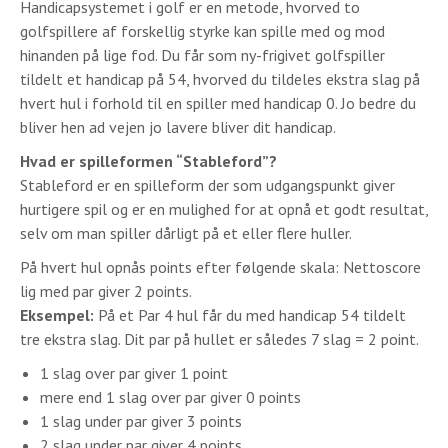
Handicapsystemet i golf er en metode, hvorved to
golfspillere af forskellig styrke kan spille med og mod
hinanden på lige fod. Du får som ny-frigivet golfspiller
tildelt et handicap på 54, hvorved du tildeles ekstra slag på
hvert hul i forhold til en spiller med handicap 0. Jo bedre du
bliver hen ad vejen jo lavere bliver dit handicap.
Hvad er spilleformen “Stableford”?
Stableford er en spilleform der som udgangspunkt giver
hurtigere spil og er en mulighed for at opnå et godt resultat,
selv om man spiller dårligt på et eller flere huller.
På hvert hul opnås points efter følgende skala: Nettoscore
lig med par giver 2 points.
Eksempel:
På et Par 4 hul får du med handicap 54 tildelt
tre ekstra slag. Dit par på hullet er således 7 slag = 2 point.
1 slag over par giver 1 point
mere end 1 slag over par giver 0 points
1 slag under par giver 3 points
2 slag under par giver 4 points