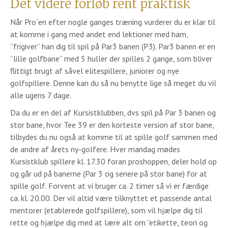
Det videre forløb rent praktisk
Når Pro`en efter nogle ganges træning vurderer du er klar til
at komme i gang med andet end lektioner med ham,
”frigiver” han dig til spil på Par3 banen (P3). Par3 banen er en
”lille golfbane” med 5 huller der spilles 2 gange, som bliver
flittigt brugt af såvel elitespillere, juniorer og nye
golfspillere. Denne kan du så nu benytte lige så meget du vil
alle ugens 7 dage.
Da du er en del af Kursistklubben, dvs spil på Par 3 banen og
stor bane, hvor Tee 39 er den korteste version af stor bane,
tilbydes du nu også at komme til at spille golf sammen med
de andre af årets ny-golfere. Hver mandag mødes
Kursistklub spillere kl. 17.30 foran proshoppen, deler hold op
og går ud på banerne (Par 3 og senere på stor bane) for at
spille golf. Forvent at vi bruger ca. 2 timer så vi er færdige
ca. kl. 20.00. Der vil altid være tilknyttet et passende antal
mentorer (etablerede golfspillere), som vil hjælpe dig til
rette og hjælpe dig med at lære alt om ”etikette, teori og