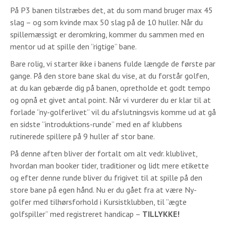
På P3 banen tilstræbes det, at du som mand bruger max 45
slag – og som kvinde max 50 slag på de 10 huller. Når du
spillemæssigt er deromkring, kommer du sammen med en
mentor ud at spille den ”rigtige” bane.
Bare rolig, vi starter ikke i banens fulde længde de første par
gange. På den store bane skal du vise, at du forstår golfen,
at du kan gebærde dig på banen, opretholde et godt tempo
og opnå et givet antal point. Når vi vurderer du er klar til at
forlade ”ny-golferlivet” vil du afslutningsvis komme ud at gå
en sidste ”introduktions-runde” med en af klubbens
rutinerede spillere på 9 huller af stor bane.
På denne aften bliver der fortalt om alt vedr. klublivet,
hvordan man booker tider, traditioner og lidt mere etikette
og efter denne runde bliver du frigivet til at spille på den
store bane på egen hånd. Nu er du gået fra at være Ny-
golfer med tilhørsforhold i Kursistklubben, til ”ægte
golfspiller” med registreret handicap –
TILLYKKE!