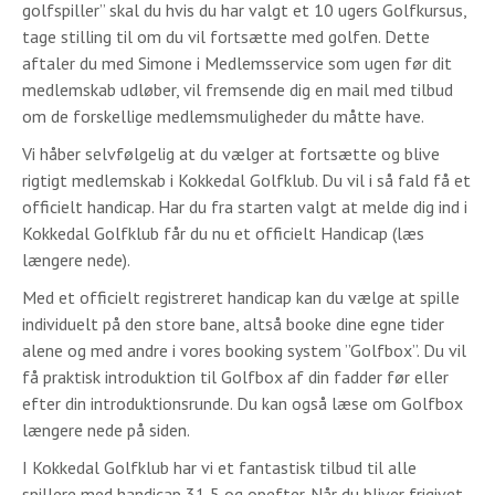
golfspiller” skal du hvis du har valgt et 10 ugers Golfkursus,
tage stilling til om du vil fortsætte med golfen. Dette
aftaler du med Simone i Medlemsservice som ugen før dit
medlemskab udløber, vil fremsende dig en mail med tilbud
om de forskellige medlemsmuligheder du måtte have.
Vi håber selvfølgelig at du vælger at fortsætte og blive
rigtigt medlemskab i Kokkedal Golfklub. Du vil i så fald få et
officielt handicap. Har du fra starten valgt at melde dig ind i
Kokkedal Golfklub får du nu et officielt Handicap (læs
længere nede).
Med et officielt registreret handicap kan du vælge at spille
individuelt på den store bane, altså booke dine egne tider
alene og med andre i vores booking system ”Golfbox”. Du vil
få praktisk introduktion til Golfbox af din fadder før eller
efter din introduktionsrunde. Du kan også læse om Golfbox
længere nede på siden.
I Kokkedal Golfklub har vi et fantastisk tilbud til alle
spillere med handicap 31,5 og opefter. Når du bliver frigivet,