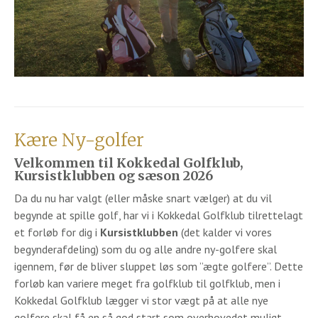
Kære Ny-golfer
Velkommen til Kokkedal Golfklub,
Kursistklubben og sæson 2026
Da du nu har valgt (eller måske snart vælger) at du vil
begynde at spille golf, har vi i Kokkedal Golfklub tilrettelagt
et forløb for dig i
Kursistklubben
(det kalder vi vores
begynderafdeling) som du og alle andre ny-golfere skal
igennem, før de bliver sluppet løs som ”ægte golfere”. Dette
forløb kan variere meget fra golfklub til golfklub, men i
Kokkedal Golfklub lægger vi stor vægt på at alle nye
golfere skal få en så god start som overhovedet muligt