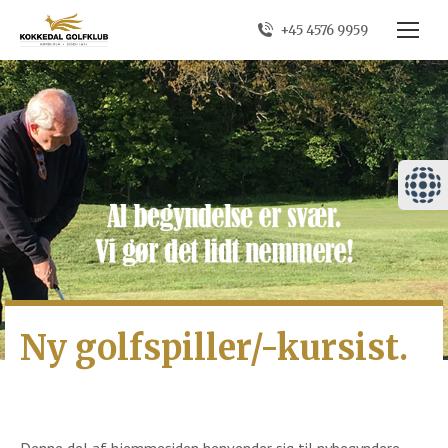
+45 4576 9959
Ny golfspiller/-kursist.