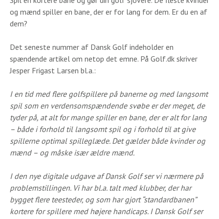
Spil en kortere bane og gør din golf sjovere. De fleste kvinder
og mænd spiller en bane, der er for lang for dem. Er du en af
dem?
Det seneste nummer af Dansk Golf indeholder en
spændende artikel om netop det emne. På Golf.dk skriver
Jesper Frigast Larsen bl.a.:
I en tid med flere golfspillere på banerne og med langsomt
spil som en verdensomspændende svøbe er der meget, de
tyder på, at alt for mange spiller en bane, der er alt for lang
– både i forhold til langsomt spil og i forhold til at give
spillerne optimal spilleglæde. Det gælder både kvinder og
mænd – og måske især ældre mænd.
I den nye digitale udgave af Dansk Golf ser vi nærmere på
problemstillingen. Vi har bl.a. talt med klubber, der har
bygget flere teesteder, og som har gjort “standardbanen”
kortere for spillere med højere handicaps.
I Dansk Golf ser