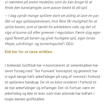
vi nærmere på andre modeller, som du kan bruge til at
finde den banelængde, som passer bedst til dit spil
– I dag opnår mange spillere stort set aldrig at lave en par.
Det vil øge spilleoplevelsen, hvis flere får mulighed for at
spille banen, som er tænkt fra arkitektens side, og det vil
sige at kunne slå efter greenen i regulation. Færre slag øger
også flowet på banen og giver hurtigere spil, siger Jonas
Meyer, udviklings- og turneringschef i DGU.
Klik her for at læse artiklen.
I Kokkedal Golfklub har vi konstateret at seniorklubben har
lavet forsøg med “Tee Forward” konceptet og generelt har
vi også længe haft anbefalinger på valg af teested i forhold
til spillerens handicap. De vil nu blive revideret i forhold til
de nye anbefalinger og erfaringer. Det vil fortsat være en
anbefaling og ikke et krav, som man allerede har indført i
nogle danske golfklubber.