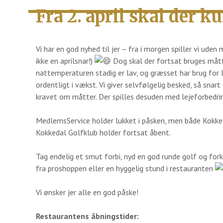
Fra 2. april skal der k
Vi har en god nyhed til jer – fra i morgen spiller vi uden
ikke en aprilsnar!)
Dog skal der fortsat bruges mått
nattemperaturen stadig er lav, og græsset har brug for 
ordentligt i vækst. Vi giver selvfølgelig besked, så snart
kravet om måtter. Der spilles desuden med lejeforbedri
MedlemsService holder lukket i påsken, men både
Kokke
Kokkedal Golfklub
holder fortsat åbent.
Tag endelig et smut forbi, nyd en god runde golf og fork
fra proshoppen eller en hyggelig stund i restauranten
Vi ønsker jer alle en god påske!
Restaurantens åbningstider: