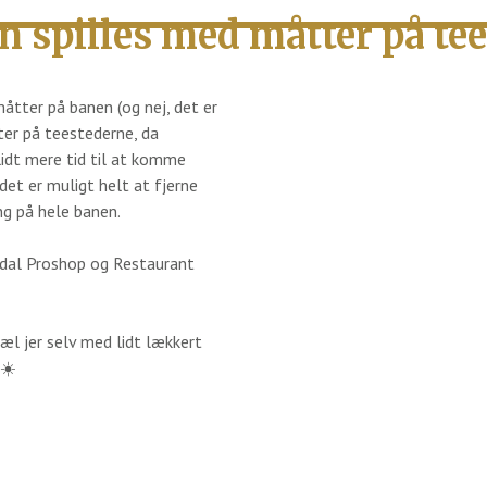
un spilles med måtter på tee
 måtter på banen (og nej, det er
er på teestederne, da
lidt mere tid til at komme
 det er muligt helt at fjerne
ng på hele banen.
dal Proshop
og
Restaurant
æl jer selv med lidt lækkert