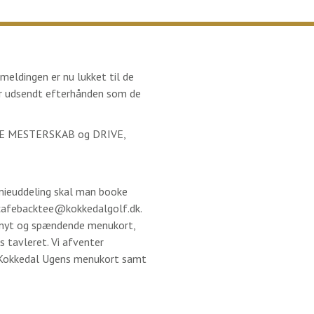
meldingen er nu lukket til de
iver udsendt efterhånden som de
GAME MESTERSKAB og DRIVE,
mieuddeling skal man booke
l cafebacktee@kokkedalgolf.dk.
t nyt og spændende menukort,
s tavleret. Vi afventer
t Kokkedal Ugens menukort samt