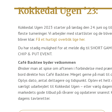
Kokkedal Ugen ’23:
Kokkedal Ugen 2023 starter på lørdag den 24. juni og til
fleste turneringer. Vi arbejder med startlister og de bl
bliver klar.
Få et hurtigt overblik lige her.
Du har stadig mulighed for at melde dig til SHORT 
CHIP & PUT EVENT.
Café Backtee byder velkommen
Ønsker man at spise om aftenen i forbindelse med præ
bord direkte hos Café Backtee. Meget gerne på mail ti
Oplys dato, antal deltagere og tidspunkt. Oplev et hel
særligt udarbejdet til Kokkedal Ugen – eller vælg dagen
markedets gode tilbud på råvarer og opdaterer snares
dagens tavleretter.