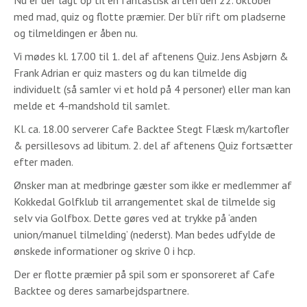
Nu er der lagt op til en fantastisk aften den 22. oktober
med mad, quiz og flotte præmier. Der bli’r rift om pladserne
og tilmeldingen er åben nu.
Vi mødes kl. 17.00 til 1. del af aftenens Quiz. Jens Asbjørn &
Frank Adrian er quiz masters og du kan tilmelde dig
individuelt (så samler vi et hold på 4 personer) eller man kan
melde et 4-mandshold til samlet.
Kl. ca. 18.00 serverer Cafe Backtee Stegt Flæsk m/kartofler
& persillesovs ad libitum. 2. del af aftenens Quiz fortsætter
efter maden.
​Ønsker man at medbringe gæster som ikke er medlemmer af
Kokkedal Golfklub til arrangementet skal de tilmelde sig
selv via Golfbox. Dette gøres ved at trykke på ‘anden
union/manuel tilmelding’ (nederst). Man bedes udfylde de
ønskede informationer og skrive 0 i hcp.
Der er flotte præmier på spil som er sponsoreret af Cafe
Backtee og deres samarbejdspartnere.