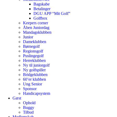
Bagskabe
Betalinger
DGU APP “Mit Golf”
Golfbox
Keepers corner
Åben Juniordag
Mandagsklubben
Junior
Dameklubben
Børnegolf
Regionsgolf
Puslingegolf
Herreklubben
Ny til juniorgolf
Ny golfspiller
Bridgeklubben
60’er klubben
Ung Senior
Sponsor
Handicapsystem
Gæst
Ophold
Buggy
Tilbud
Medlemskab