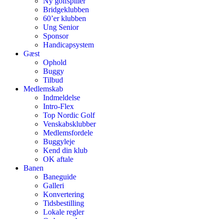
Ny golfspiller
Bridgeklubben
60’er klubben
Ung Senior
Sponsor
Handicapsystem
Gæst
Ophold
Buggy
Tilbud
Medlemskab
Indmeldelse
Intro-Flex
Top Nordic Golf
Venskabsklubber
Medlemsfordele
Buggyleje
Kend din klub
OK aftale
Banen
Baneguide
Galleri
Konvertering
Tidsbestilling
Lokale regler