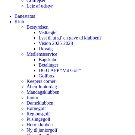
Golfrejser
Leje af udstyr
Banestatus
Klub
Bestyrelsen
Vedtægter
Lyst til at gi’ en gave til klubben?
Vision 2025-2028
Udvalg
Medlemsservice
Bagskabe
Betalinger
DGU APP “Mit Golf”
Golfbox
Keepers corner
Åben Juniordag
Mandagsklubben
Junior
Dameklubben
Børnegolf
Regionsgolf
Puslingegolf
Herreklubben
Ny til juniorgolf